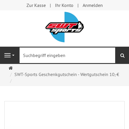
Zur Kasse
Ihr Konto
Anmelden
S
Navigation
Startseite
SWT-Sports Geschenkgutschein - Wertgutschein 10,-€