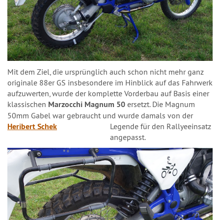
Mit dem Ziel, die ursprünglich auch schon nicht mehr ganz
originale 88er GS insbesondere im Hinblick auf das Fahrwerk
aufzuwerten, wurde der komplette Vorderbau auf Basis einer
klassischen
Marzocchi Magnum 50
ersetzt. Die Magnum
50mm Gabel war gebraucht und wurde damals von der
Heribert Schek
Legende
für den Rallyeeinsatz
angepasst.