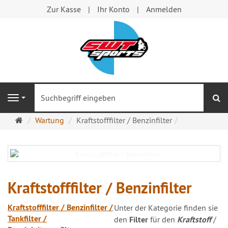
Zur Kasse
Ihr Konto
Anmelden
S
Navigation
Startseite
Wartung
Kraftstofffilter / Benzinfilter
Kraftstofffilter / Benzinfilter
Kraftstofffilter / Benzinfilter /
Unter der Kategorie
finden sie
Tankfilter /
den
Filter
für den
Kraftstoff
/