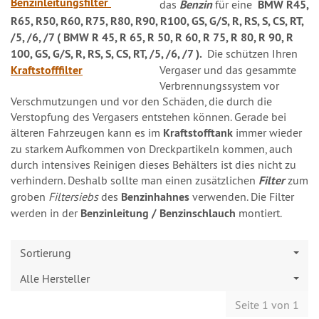
Benzinleitungsfilter
das
Benzin
für eine
BMW R45,
R65, R50, R60, R75, R80, R90, R100, GS, G/S, R, RS, S, CS, RT,
/5, /6, /7 ( BMW R 45, R 65, R 50, R 60, R 75, R 80, R 90, R
100, GS, G/S, R, RS, S, CS, RT, /5, /6, /7 ).
Die
schützen Ihren
Kraftstofffilter
Vergaser und das gesammte
Verbrennungssystem vor
Verschmutzungen und vor den Schäden, die durch die
Verstopfung des Vergasers entstehen können. Gerade bei
älteren Fahrzeugen kann es im
Kraftstofftank
immer wieder
zu starkem Aufkommen von Dreckpartikeln kommen, auch
durch intensives Reinigen dieses Behälters ist dies nicht zu
verhindern. Deshalb sollte man einen zusätzlichen
Filter
zum
groben
Filtersiebs
des
Benzinhahnes
verwenden. Die Filter
werden in der
Benzinleitung / Benzinschlauch
montiert.
Sortierung
Alle Hersteller
Seite 1 von 1