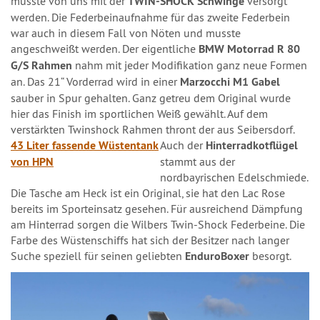
musste von uns mit der
TWIN-SHOCK Schwinge
versorgt
werden. Die Federbeinaufnahme für das zweite Federbein
war auch in diesem Fall von Nöten und musste
angeschweißt werden. Der eigentliche
BMW Motorrad R 80
G/S Rahmen
nahm mit jeder Modifikation ganz neue Formen
an. Das 21“ Vorderrad wird in einer
Marzocchi M1 Gabel
sauber in Spur gehalten. Ganz getreu dem Original wurde
hier das Finish im sportlichen Weiß gewählt. Auf dem
verstärkten Twinshock Rahmen thront der
aus Seibersdorf.
43 Liter fassende Wüstentank
Auch der
Hinterradkotflügel
von HPN
stammt aus der
nordbayrischen Edelschmiede.
Die Tasche am Heck ist ein Original, sie hat den Lac Rose
bereits im Sporteinsatz gesehen. Für ausreichend Dämpfung
am Hinterrad sorgen die Wilbers Twin-Shock Federbeine. Die
Farbe des Wüstenschiffs hat sich der Besitzer nach langer
Suche speziell für seinen geliebten
EnduroBoxer
besorgt.