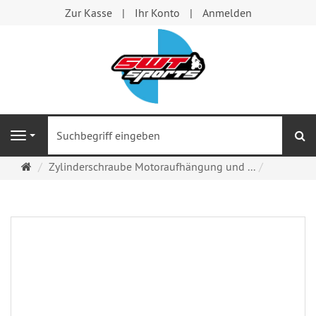
Zur Kasse
Ihr Konto
Anmelden
S
Navigation
Startseite
Zylinderschraube Motoraufhängung und ...