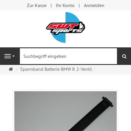
Zur Kasse
Ihr Konto
Anmelden
S
Navigation
Startseite
Spannband Batterie BMW R 2-Ventil