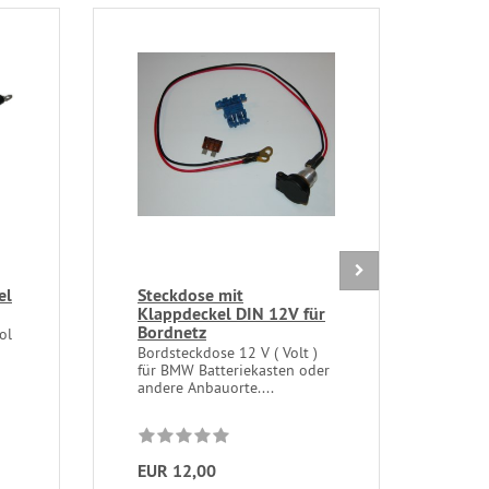
el
Steckdose mit
Gum
Klappdeckel DIN 12V für
Bat
Bordnetz
Mot
ol
Bordsteckdose 12 V ( Volt )
Sile
für BMW Batteriekasten oder
Vibr
andere Anbauorte....
Einb
EUR 12,00
EUR