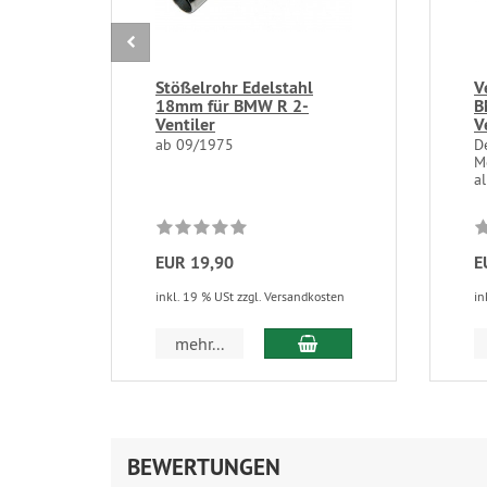
Stößelrohr Edelstahl
V
18mm für BMW R 2-
B
Ventiler
V
ab 09/1975
D
M
a
EUR 19,90
E
inkl. 19 % USt zzgl. Versandkosten
in
In den Warenkorb
mehr...
BEWERTUNGEN