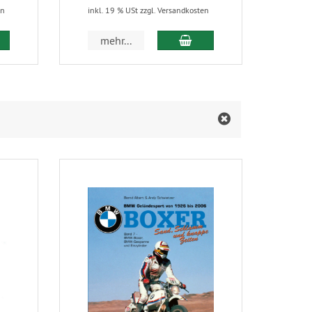
en
inkl. 19 % USt zzgl. Versandkosten
inkl.
 den Warenkorb
In den Warenkorb
mehr...
m