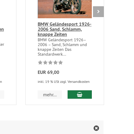
BMW Geländesport 1926-
Benz
en
2006 Sand, Schlamm,
Dur
knappe Zeiten
2-V
BMW Geländesport 1926–
Kraf
ler
2006 – Sand, Schlamm und
Benz
knappe Zeiten Das
Knec
Standardwerk...
EUR 69,00
EUR
en
inkl. 19 % USt zzgl. Versandkosten
inkl.
In den Warenkorb
mehr...
m