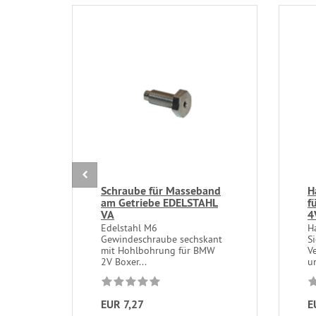
Schraube für Masseband
H
am Getriebe EDELSTAHL
f
VA
4
Edelstahl M6
H
Gewindeschraube sechskant
S
mit Hohlbohrung für BMW
Ve
2V Boxer...
un
EUR 7,27
E