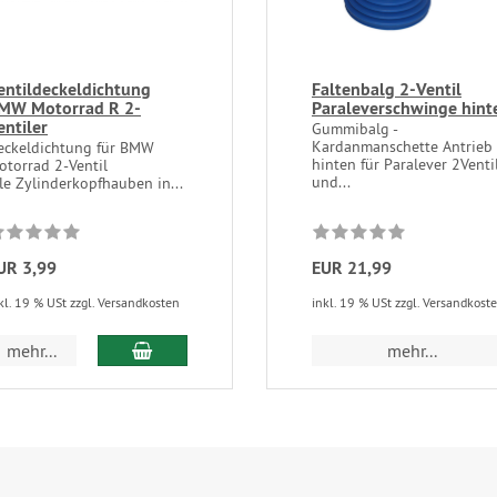
entildeckeldichtung
Faltenbalg 2-Ventil
MW Motorrad R 2-
Paraleverschwinge hint
entiler
Gummibalg -
Kardanmanschette Antrieb
eckeldichtung für BMW
hinten für Paralever 2Venti
otorrad 2-Ventil
und...
lle Zylinderkopfhauben in...
UR 3,99
EUR 21,99
kl. 19 % USt zzgl. Versandkosten
inkl. 19 % USt zzgl. Versandkost
In den Warenkorb
mehr...
mehr...