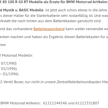
W R 80 100 R GS RT Modelle als Ersatz für BMW Motorrad Artikel
d Mystik u. BASIC Modelle
ist jetzt auch schon etwas in die Jah
 dieser Halter für die Starterbatterie sehr rostanfällig ist. Und 
kstatt die nach hinten aus dem Batteriekasten gerutscht sind.
 und das vorhandene
Batteriespannband
kann weiter verwendet w
danken machen und haben als Ergebnis diesen Batteriekasten für 
27mm
W Motorrad Modelle:
 07/1990)
— 02/1996)
 — 01/1996)
2-Ventil Boxer,
nur nicht in unsere Zentralfederbeinumbauten
. Hi
 den BMW Motorrad Artikelnr.: 61211244546 und 61212331807