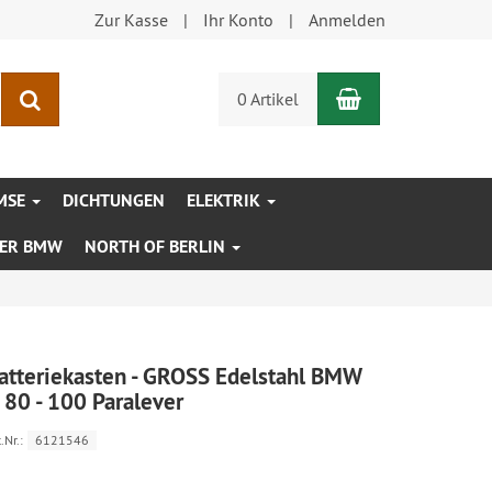
Zur Kasse
Ihr Konto
Anmelden
Warenkorb
Suchen
0 Artikel
MSE
DICHTUNGEN
ELEKTRIK
XER BMW
NORTH OF BERLIN
atteriekasten - GROSS Edelstahl BMW
 80 - 100 Paralever
.Nr.:
6121546