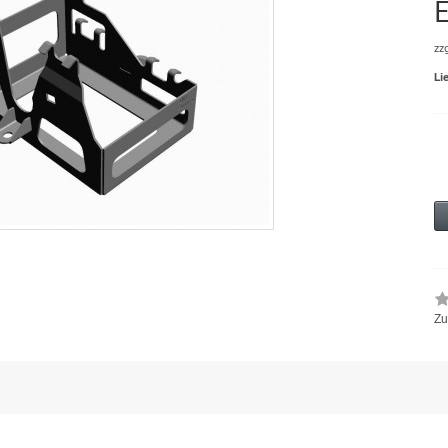
zz
Li
Zu