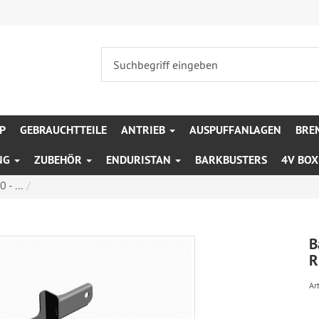
P
GEBRAUCHTTEILE
ANTRIEB
AUSPUFFANLAGEN
BRE
NG
ZUBEHÖR
ENDURISTAN
BARKBUSTERS
4V BO
- ...
B
R
Art