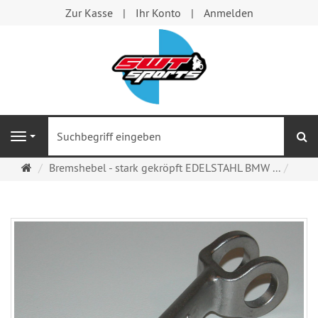
Zur Kasse
Ihr Konto
Anmelden
S
Navigation
Startseite
Bremshebel - stark gekröpft EDELSTAHL BMW ...