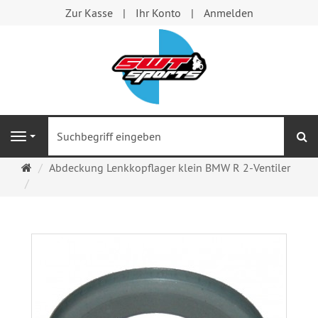
Zur Kasse
Ihr Konto
Anmelden
S
Navigation
Startseite
Abdeckung Lenkkopflager klein BMW R 2-Ventiler