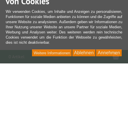
von Cookies
Wir verwenden Cookies, um Inhalte und Anzeigen zu personalisieren,
Funktionen für soziale Medien anbieten zu können und die Zugriffe auf
unsere Website zu analysieren. Außerdem geben wir Informationen zu
Ihrer Nutzung unserer Website an unsere Partner für soziale Medien,
Werbung und Analysen weiter. Des weiteren werden rein technische
Cookies verwendet um die Funktion der Webseite zu gewährleisten,
dies ist nicht deaktivierbar.
Ablehnen
Annehmen
Weitere Informationen
War
0 Artikel