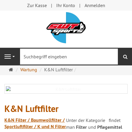
Zur Kasse
Ihr Konto
Anmelden
S
Navigation
Startseite
Wartung
K&N Luftfilter
K&N Luftfilter
K&N Filter / Baumwollfilter /
Unter der Kategorie
findet
Sportluftfilter / K und N Filter
man
Filter
und
Pflegemittel