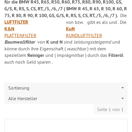
für die
BMW R45, R65, R50, R60, R75, R80, R90, R100, GS,
G/S, R, RS, S, CS, RT, /5, /6, /7 ( BMW R 45, R 65, R 50, R 60, R
75, R 80, R 90, R 100, GS, G/S, R, RS, S, CS, RT, /5, /6, /7 ).
Die
LUFTFILTER
von
bzw.
gibt es als
und
. Die
K&N
KuN
PLATTENFILTER
RUNDLUFTFILTER
Baumwollfilter
von
K und N
sind
leistungssteigernd
und
könne durch ihre Eigenschaft (
waschbar
) mit dem
speziellem
Reiniger
und ( imprägmirbar ) durch das
Filteröl
auch noch Geld sparen .
Sortierung
Alle Hersteller
Seite 1 von 1