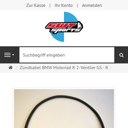
Zur Kasse
Ihr Konto
Anmelden
S
Navigation
Startseite
Zündkabel BMW Motorrad R 2-Ventiler GS - R