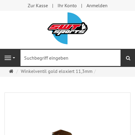
Zur Kasse
Ihr Konto
Anmelden
S
Navigation
Startseite
Winkelventil gold eloxiert 11,3mm