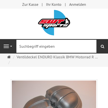
Zur Kasse
Ihr Konto
Anmelden
S
Navigation
Startseite
Ventildeckel ENDURO Klassik BMW Motorrad R ...