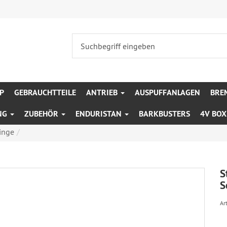
P
GEBRAUCHTTEILE
ANTRIEB
AUSPUFFANLAGEN
BRE
NG
ZUBEHÖR
ENDURISTAN
BARKBUSTERS
4V BO
inge
S
S
Art