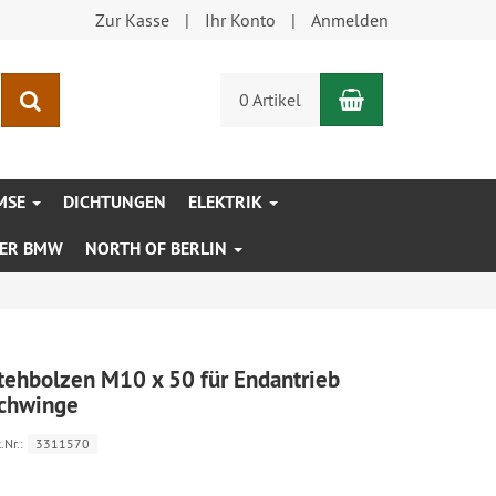
Zur Kasse
Ihr Konto
Anmelden
Warenkorb
Suchen
0 Artikel
MSE
DICHTUNGEN
ELEKTRIK
XER BMW
NORTH OF BERLIN
tehbolzen M10 x 50 für Endantrieb
chwinge
.Nr.:
3311570