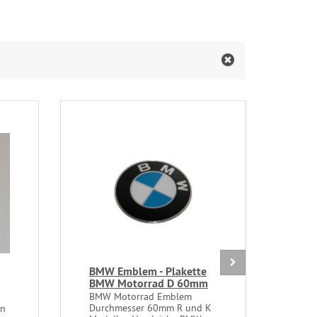
BMW Emblem - Plakette
Dich
BMW Motorrad D 60mm
Krü
BMW
BMW Motorrad Emblem
Durchmesser 60mm R und K
en
zwis