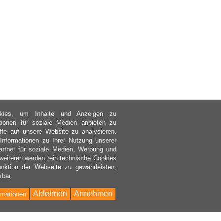
kies, um Inhalte und Anzeigen zu
ktionen für soziale Medien anbieten zu
ffe auf unsere Website zu analysieren.
nformationen zu Ihrer Nutzung unserer
rtner für soziale Medien, Werbung und
weiteren werden rein technische Cookies
nktion der Webseite zu gewährleisten,
rbar.
Ablehnen
Annehmen
rmationen