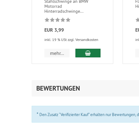
Stahlschwinge an BMW
F
Motorrad
H
Hinterradschwinge...
EUR 3,99
E
inkl. 19 % USt zzgl. Versandkosten
in
In den Warenkorb
mehr...
BEWERTUNGEN
*
Den Zusatz “Verifizierter Kauf” erhalten nur Bewertungen,