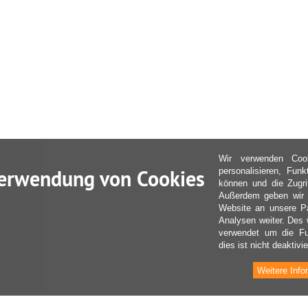
Wir verwenden Coo
erwendung von Cookies
personalisieren, Fun
können und die Zugri
Außerdem geben wir I
Website an unsere Pa
Analysen weiter. Des 
verwendet um die Fu
dies ist nicht deaktivie
Weitere Info