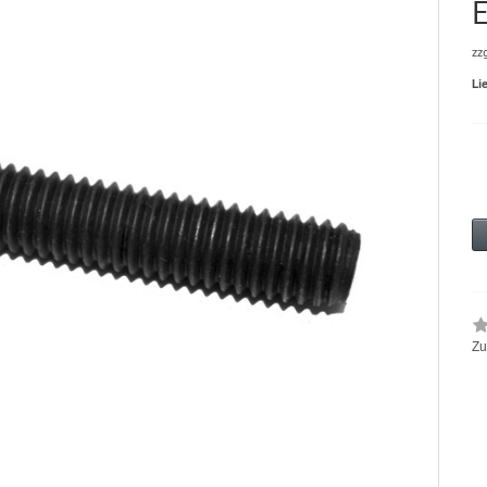
zz
Li
Zu