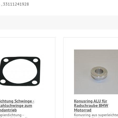
0 , 33111241928
ichtung Schwinge -
Konusring ALU für
tahlschwinge zum
Radschraube BMW
ndantrieb
Motorrad
apierdichtung -
Konusring aus superleicht