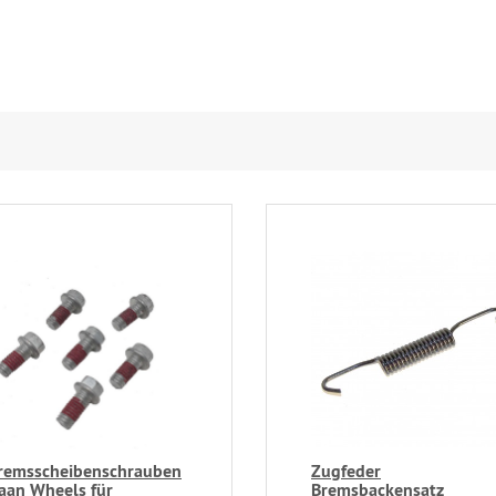
remsscheibenschrauben
Zugfeder
aan Wheels für
Bremsbackensatz