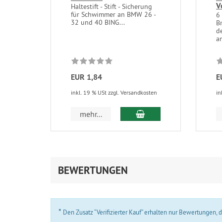
V
Haltestift - Stift - Sicherung
für Schwimmer an BMW 26 -
6
32 und 40 BING...
B
d
a
EUR 1,84
E
inkl. 19 % USt zzgl. Versandkosten
in
In den Warenkorb
mehr...
BEWERTUNGEN
*
Den Zusatz “Verifizierter Kauf” erhalten nur Bewertungen,