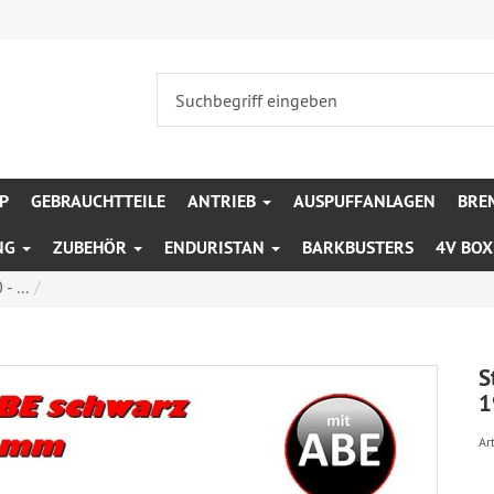
P
GEBRAUCHTTEILE
ANTRIEB
AUSPUFFANLAGEN
BRE
NG
ZUBEHÖR
ENDURISTAN
BARKBUSTERS
4V BO
 ...
S
1
Art