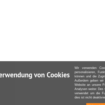
Wir verwenden Coo
erwendung von Cookies
personalisieren, Fun
können und die Zugri
Außerdem geben wir I
Website an unsere Pa
Analysen weiter. Des 
verwendet um die Fu
dies ist nicht deaktivie