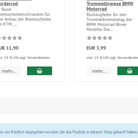
orderrad
Trommelbremse BMW
Motorrad
 Stück
remsscheibenschrauben für
Rückzugfeder für den
en Anbau der Bremsscheibe
Trommelbremsbelag der
m KTM ,...
BMW Motorrad Boxer
Modelle. Die...
UR 11,90
EUR 3,99
kl. 19 % USt zzgl. Versandkosten
inkl. 19 % USt zzgl. Versandkost
In den Warenkorb
In
mehr...
mehr...
 die von Käufern abgegeben wurden, die das Produkt in diesem Shop gekauft haben