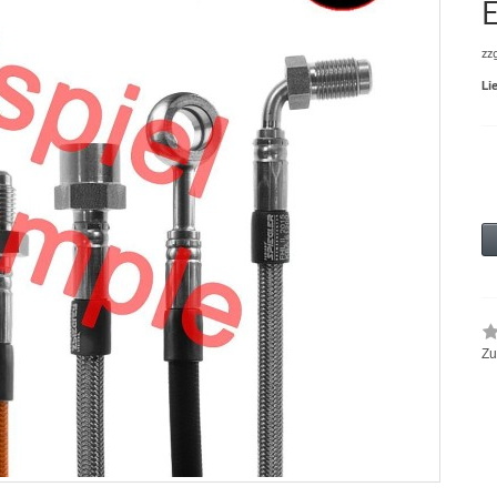
zz
Li
Zu