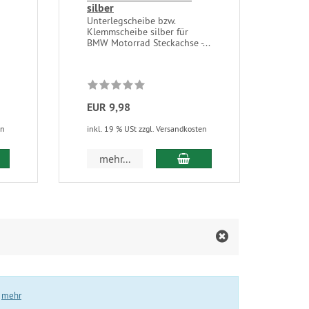
silber
BM
Unterlegscheibe bzw.
Fang
Klemmscheibe silber für
Sch
BMW Motorrad Steckachse -...
Moto
Fast.
EUR 9,98
EUR
en
inkl. 19 % USt zzgl. Versandkosten
inkl.
 den Warenkorb
In den Warenkorb
mehr...
m
.
mehr