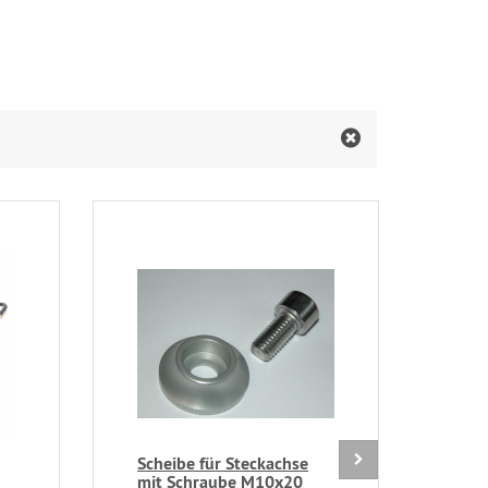
Scheibe für Steckachse
Sch
mit Schraube M10x20
ung