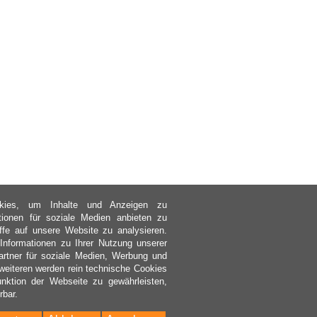
kies, um Inhalte und Anzeigen zu
ktionen für soziale Medien anbieten zu
ffe auf unsere Website zu analysieren.
nformationen zu Ihrer Nutzung unserer
rtner für soziale Medien, Werbung und
weiteren werden rein technische Cookies
nktion der Webseite zu gewährleisten,
rbar.