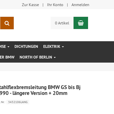
Zur Kasse
Ihr Konto
Anmelden
Warenkorb
Suchen
0 Artikel
MSE
DICHTUNGEN
ELEKTRIK
XER BMW
NORTH OF BERLIN
tahlflexbremsleitung BMW GS bis Bj
990 - längere Version + 20mm
.Nr.:
3432106LANG