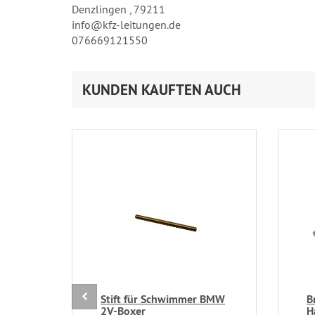
Denzlingen , 79211
info@kfz-leitungen.de
076669121550
KUNDEN KAUFTEN AUCH
Stift für Schwimmer BMW
B
2V-Boxer
H