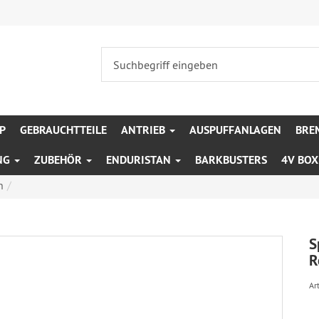
P
GEBRAUCHTTEILE
ANTRIEB
AUSPUFFANLAGEN
BRE
NG
ZUBEHÖR
ENDURISTAN
BARKBUSTERS
4V BO
n
S
R
Art