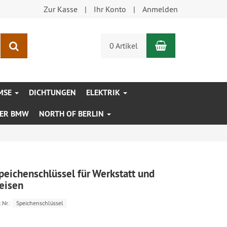
Zur Kasse
Ihr Konto
Anmelden
Warenkorb
Suchen
0 Artikel
MSE
DICHTUNGEN
ELEKTRIK
XER BMW
NORTH OF BERLIN
peichenschlüssel für Werkstatt und
eisen
.Nr.:
Speichenschlüssel