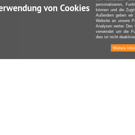
erwendung von Cookies
personalisieren, Fun
können und die Zugri
Außerdem geben wir I
Website an unsere Pa
Analysen weiter. Des 
verwendet um die Fu
dies ist nicht deaktivie
Weitere Info