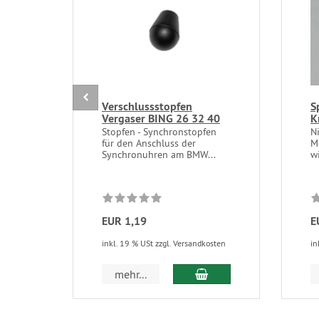
Verschlussstopfen
S
Vergaser BING 26 32 40
K
Stopfen - Synchronstopfen
N
für den Anschluss der
M
Synchronuhren am BMW...
wi
EUR 1,19
E
inkl. 19 % USt zzgl. Versandkosten
in
In den Warenkorb
mehr...