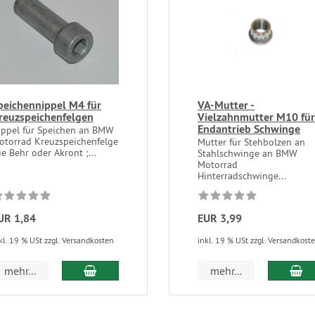
peichennippel M4 für
VA-Mutter -
reuzspeichenfelgen
Vielzahnmutter M10 für
Endantrieb Schwinge
ippel für Speichen an BMW
otorrad Kreuzspeichenfelge
Mutter für Stehbolzen an
e Behr oder Akront ;...
Stahlschwinge an BMW
Motorrad
Hinterradschwinge...
UR 1,84
EUR 3,99
kl. 19 % USt zzgl. Versandkosten
inkl. 19 % USt zzgl. Versandkost
In den Warenkorb
In
mehr...
mehr...