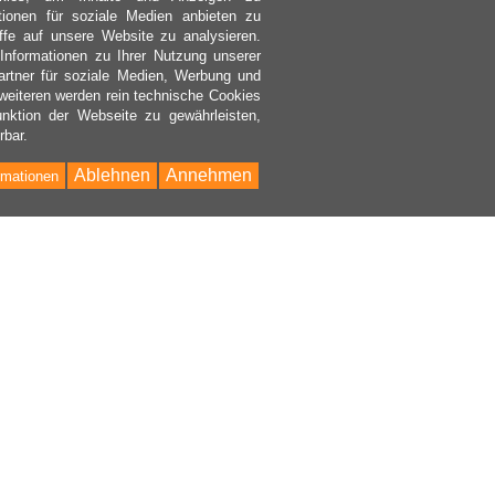
ktionen für soziale Medien anbieten zu
ffe auf unsere Website zu analysieren.
nformationen zu Ihrer Nutzung unserer
rtner für soziale Medien, Werbung und
weiteren werden rein technische Cookies
nktion der Webseite zu gewährleisten,
rbar.
Ablehnen
Annehmen
rmationen
Bac
to
Top