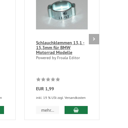
Schlauchklemmen 13,1 -
Benz
15,3mm für BMW
Dur
Motorrad Modelle
BMW
Powered by Froala Editor
Kraf
Benz
POLI
EUR 1,99
EUR
en
inkl. 19 % USt zzgl. Versandkosten
inkl.
 den Warenkorb
In den Warenkorb
mehr...
m