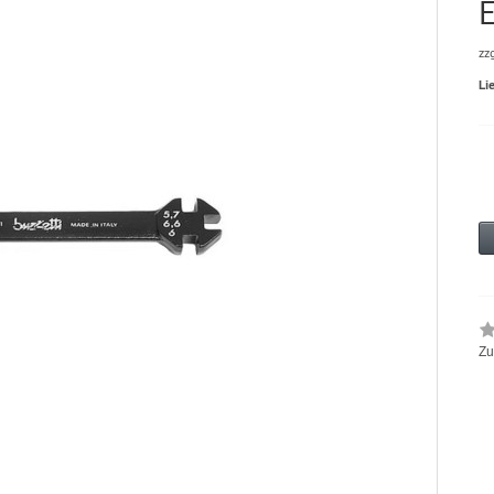
zz
Li
Zu