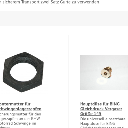
m sicherem Transport zwei Satz Gurte zu verwenden!
ontermutter für
Hauptdüse für BING-
chwingenlagerzapfen
Gleichdruck Vergaser
Größe 145
icherungsmutter für den
agerzapfen an der BMW
Die universell einsetzbare
otorrad Schwinge im
Hauptdüse für BING
ahmen...