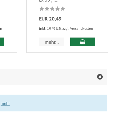
LX 56 ) ....
Gabe
EUR 20,49
EUR
en
inkl. 19 % USt zzgl. Versandkosten
inkl.
 den Warenkorb
In den Warenkorb
mehr...
m
.
mehr