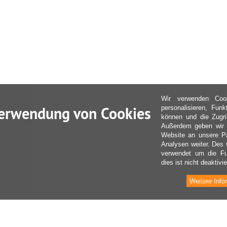
Wir verwenden Coo
erwendung von Cookies
personalisieren, Fun
können und die Zugri
Außerdem geben wir I
Website an unsere Pa
Analysen weiter. Des 
verwendet um die Fu
dies ist nicht deaktivie
Weitere Info