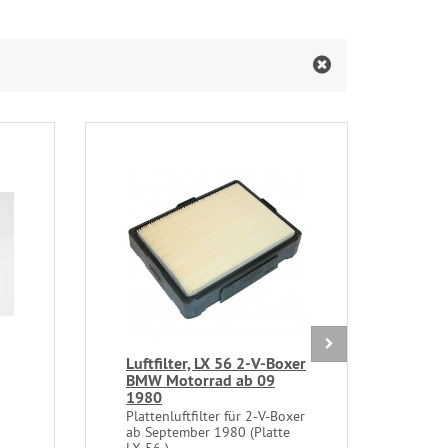
Luftfilter, LX 56 2-V-Boxer
Bre
BMW Motorrad ab 09
Vord
1980
Vor
Plattenluftfilter für 2-V-Boxer
Brem
ab September 1980 (Platte
Mont