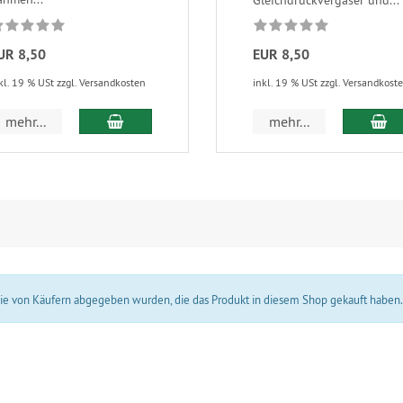
Gleichdruckvergaser und...
UR 8,50
EUR 8,50
kl. 19 % USt zzgl. Versandkosten
inkl. 19 % USt zzgl. Versandkost
In den Warenkorb
In
mehr...
mehr...
 die von Käufern abgegeben wurden, die das Produkt in diesem Shop gekauft haben