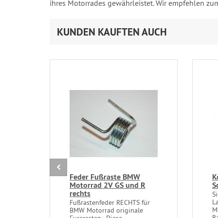
ihres Motorrades gewährleistet. Wir empfehlen zu
KUNDEN KAUFTEN AUCH
Feder Fußraste BMW
K
Motorrad 2V GS und R
S
rechts
S
L
Fußrastenfeder RECHTS für
M
BMW Motorrad originale
R