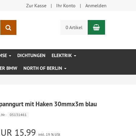
Zur Kasse
Ihr Konto
Anmelden
Warenkorb
Suchen
0 Artikel
MSE
DICHTUNGEN
ELEKTRIK
XER BMW
NORTH OF BERLIN
panngurt mit Haken 30mmx3m blau
.Nr.:
05131461
EUR 15,99
inkl. 19 % USt