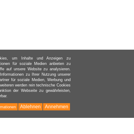
kies, um Inhalte und Anzeigen zu
ktionen für soziale Medien anbieten zu
ffe auf unsere Website zu analysieren.
nformationen zu Ihrer Nutzung unserer
rtner für soziale Medien, Werbung und
weiteren werden rein technische Cookies
nktion der Webseite zu gewährleisten,
rbar.
Ablehnen
Annehmen
rmationen
Bac