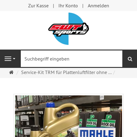
Zur Kasse
Ihr Konto
Anmelden
S
Navigation
Startseite
Service-Kit TRM für Plattenluftfilter ohne ...