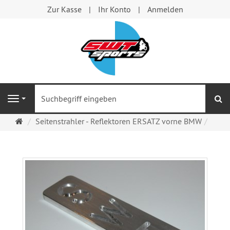
Zur Kasse
Ihr Konto
Anmelden
S
Navigation
Startseite
Seitenstrahler - Reflektoren ERSATZ vorne BMW