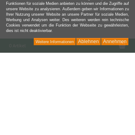
Funktionen für soziale Medien anbieten zu können und die Zugriffe auf
unsere Website zu analysieren. Außerdem geben wir Informationen zu
Ihrer Nutzung unserer Website an unsere Partner für soziale Medien,
Werbung und Analysen weiter. Des weiteren werden rein technische
Cookies verwendet um die Funktion der Webseite zu gewährleisten,
dies ist nicht deaktivierbar.
Ablehnen
Annehmen
Weitere Informationen
War
0 Artikel