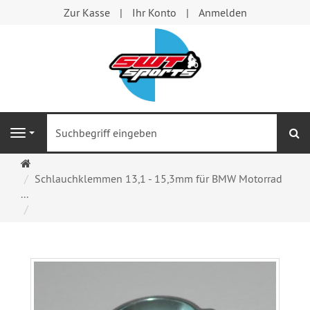
Zur Kasse
Ihr Konto
Anmelden
S
Navigation
Startseite
Schlauchklemmen 13,1 - 15,3mm für BMW Motorrad
...