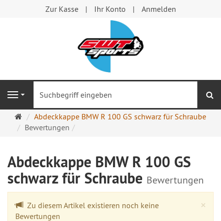
Zur Kasse
Ihr Konto
Anmelden
S
Navigation
Startseite
Abdeckkappe BMW R 100 GS schwarz für Schraube
Bewertungen
Abdeckkappe BMW R 100 GS
schwarz für Schraube
Bewertungen
Cl
×
Zu diesem Artikel existieren noch keine
Bewertungen