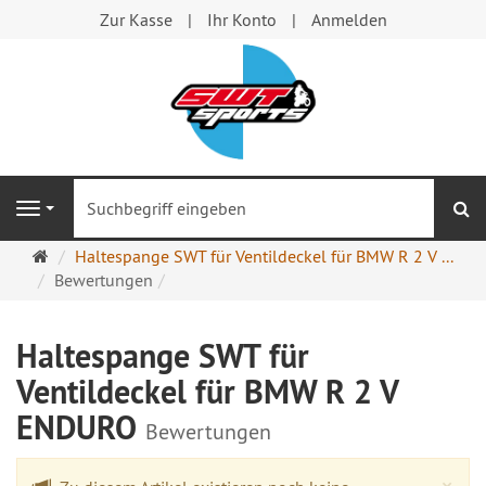
Zur Kasse
Ihr Konto
Anmelden
S
Navigation
Startseite
Haltespange SWT für Ventildeckel für BMW R 2 V ...
Bewertungen
Haltespange SWT für
Ventildeckel für BMW R 2 V
ENDURO
Bewertungen
Cl
×