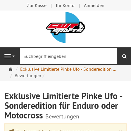
Zur Kasse
Ihr Konto
Anmelden
S
Navigation
Startseite
Exklusive Limitierte Pinke Ufo - Sonderedition ...
Bewertungen
Exklusive Limitierte Pinke Ufo -
Sonderedition für Enduro oder
Motocross
Bewertungen
Cl
×