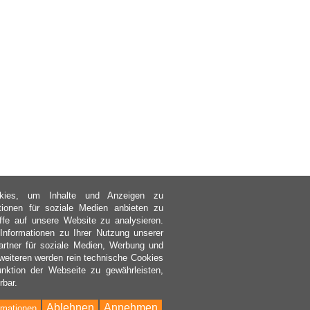
kies, um Inhalte und Anzeigen zu
ktionen für soziale Medien anbieten zu
ffe auf unsere Website zu analysieren.
nformationen zu Ihrer Nutzung unserer
rtner für soziale Medien, Werbung und
weiteren werden rein technische Cookies
nktion der Webseite zu gewährleisten,
rbar.
Ablehnen
Annehmen
rmationen