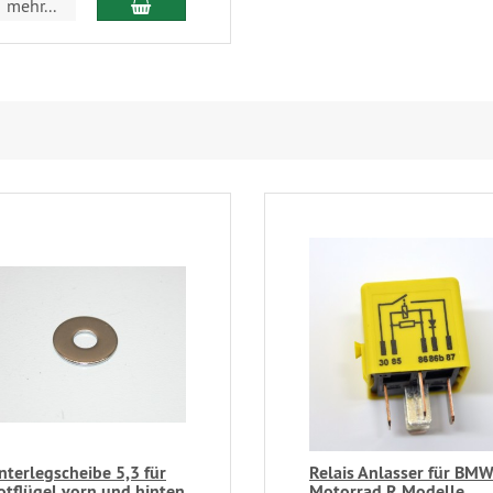
In den Warenkorb
mehr...
nterlegscheibe 5,3 für
Relais Anlasser für BM
otflügel vorn und hinten
Motorrad R Modelle