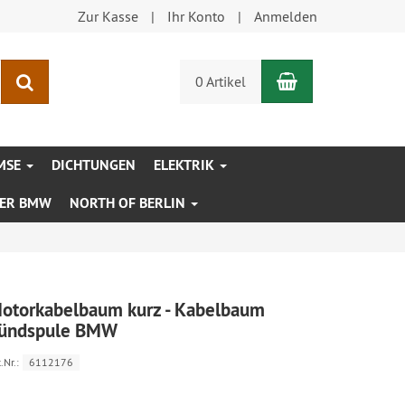
Zur Kasse
Ihr Konto
Anmelden
Warenkorb
Suchen
0 Artikel
MSE
DICHTUNGEN
ELEKTRIK
XER BMW
NORTH OF BERLIN
otorkabelbaum kurz - Kabelbaum
ündspule BMW
.Nr.:
6112176