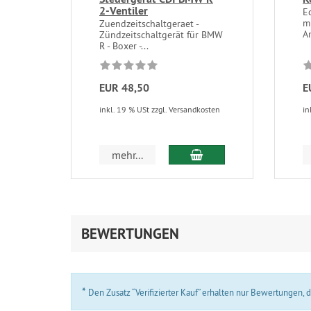
2-Ventiler
E
m
Zuendzeitschaltgeraet -
A
Zündzeitschaltgerät für BMW
R - Boxer -...
EUR 48,50
E
inkl. 19 % USt zzgl. Versandkosten
in
In den Warenkorb
mehr...
BEWERTUNGEN
*
Den Zusatz “Verifizierter Kauf” erhalten nur Bewertungen,