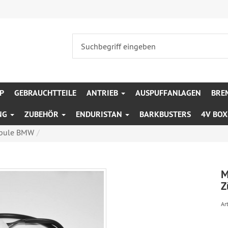
P
GEBRAUCHTTEILE
ANTRIEB
AUSPUFFANLAGEN
BRE
NG
ZUBEHÖR
ENDURISTAN
BARKBUSTERS
4V BO
spule BMW
M
Z
Art