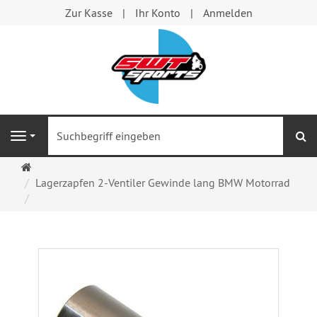
Zur Kasse
Ihr Konto
Anmelden
S
Navigation
Startseite
Lagerzapfen 2-Ventiler Gewinde lang BMW Motorrad