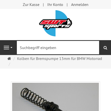
Zur Kasse
Ihr Konto
Anmelden
S
Navigation
Startseite
Kolben für Bremspumpe 13mm für BMW Motorrad