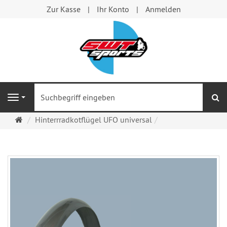
Zur Kasse
Ihr Konto
Anmelden
S
Navigation
Startseite
Hinterrradkotflügel UFO universal