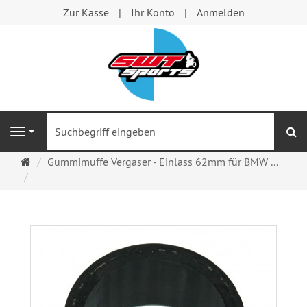
Zur Kasse
Ihr Konto
Anmelden
S
Navigation
Startseite
Gummimuffe Vergaser - Einlass 62mm für BMW ...