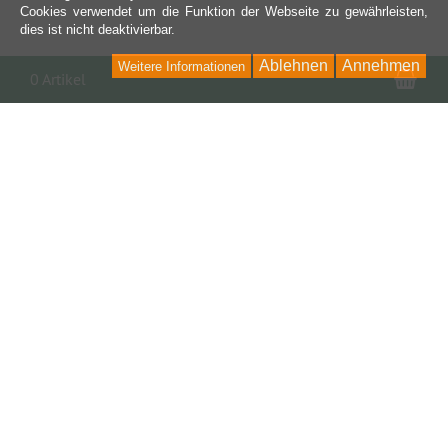
Cookies verwendet um die Funktion der Webseite zu gewährleisten,
dies ist nicht deaktivierbar.
Ablehnen
Annehmen
Weitere Informationen
War
0 Artikel
Kontakt