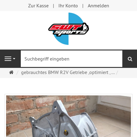
Zur Kasse
Ihr Konto
Anmelden
S
Navigation
Startseite
gebrauchtes BMW R2V Getriebe ,optimiert , ...