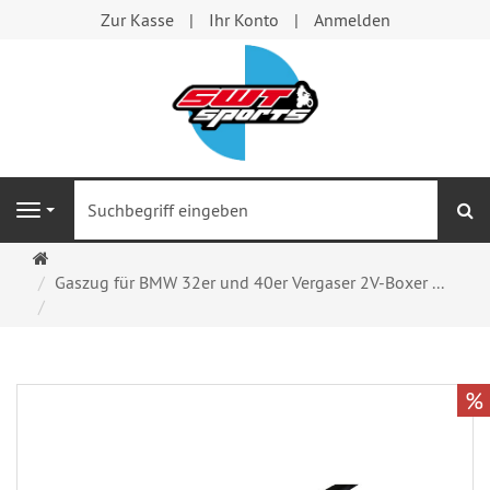
Zur Kasse
Ihr Konto
Anmelden
S
Navigation
Startseite
Gaszug für BMW 32er und 40er Vergaser 2V-Boxer ...
%