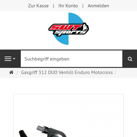
Zur Kasse
Ihr Konto
Anmelden
S
Navigation
Startseite
Gasgriff 312 DUO Venhill Enduro Motocross