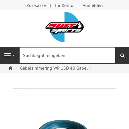
Zur Kasse
Ihr Konto
Anmelden
S
Navigation
Startseite
Gabelsimmering WP USD 40 Gabel