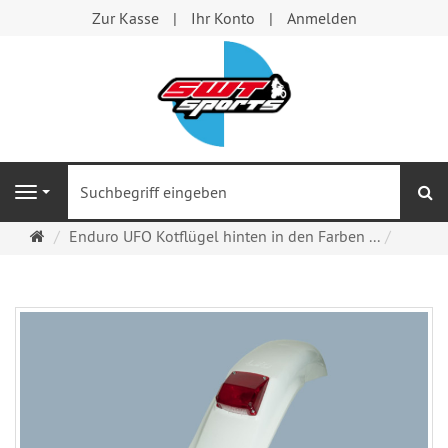
Zur Kasse
Ihr Konto
Anmelden
S
Navigation
Startseite
Enduro UFO Kotflügel hinten in den Farben ...