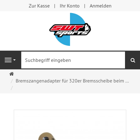
Zur Kasse
Ihr Konto
Anmelden
S
Navigation
Startseite
Bremszangenadapter für 320er Bremsscheibe beim ...