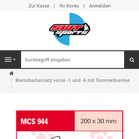
Zur Kasse
Ihr Konto
Anmelden
S
Navigation
Startseite
Bremsbackensatz vorne -5 und -6 mit Trommelbremse