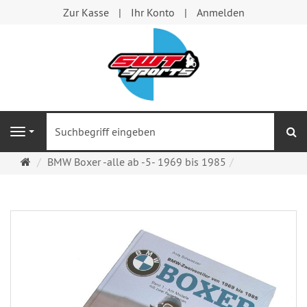
Zur Kasse
Ihr Konto
Anmelden
S
Navigation
Startseite
BMW Boxer -alle ab -5- 1969 bis 1985