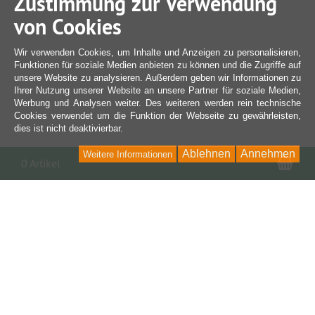
Zustimmung zur Verwendung
von Cookies
Wir verwenden Cookies, um Inhalte und Anzeigen zu personalisieren,
Funktionen für soziale Medien anbieten zu können und die Zugriffe auf
unsere Website zu analysieren. Außerdem geben wir Informationen zu
Ihrer Nutzung unserer Website an unsere Partner für soziale Medien,
Werbung und Analysen weiter. Des weiteren werden rein technische
Cookies verwendet um die Funktion der Webseite zu gewährleisten,
dies ist nicht deaktivierbar.
Ablehnen
Annehmen
Weitere Informationen
War
0 Artikel