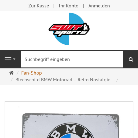
Zur Kasse
Ihr Konto
Anmelden
S
Navigation
Startseite
Fan-Shop
Blechschild BMW Motorrad – Retro Nostalgie ...