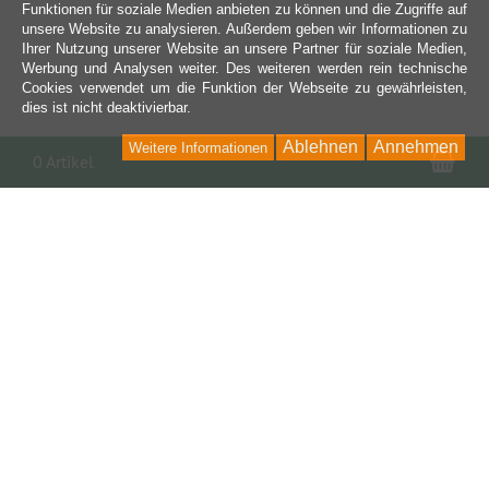
Funktionen für soziale Medien anbieten zu können und die Zugriffe auf
unsere Website zu analysieren. Außerdem geben wir Informationen zu
Ihrer Nutzung unserer Website an unsere Partner für soziale Medien,
Werbung und Analysen weiter. Des weiteren werden rein technische
Cookies verwendet um die Funktion der Webseite zu gewährleisten,
dies ist nicht deaktivierbar.
Ablehnen
Annehmen
Weitere Informationen
War
0 Artikel