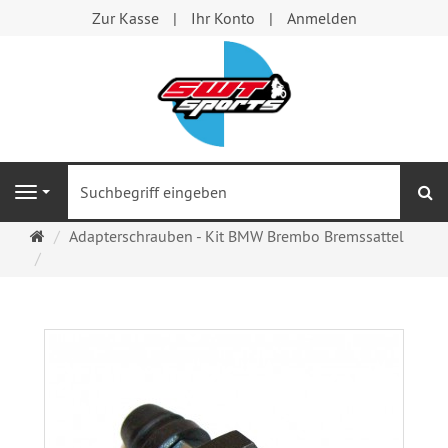
Zur Kasse
Ihr Konto
Anmelden
S
Navigation
Startseite
Adapterschrauben - Kit BMW Brembo Bremssattel