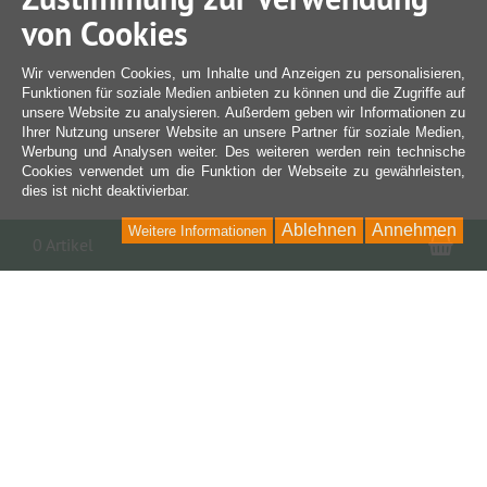
von Cookies
Wir verwenden Cookies, um Inhalte und Anzeigen zu personalisieren,
Funktionen für soziale Medien anbieten zu können und die Zugriffe auf
unsere Website zu analysieren. Außerdem geben wir Informationen zu
Ihrer Nutzung unserer Website an unsere Partner für soziale Medien,
Werbung und Analysen weiter. Des weiteren werden rein technische
Cookies verwendet um die Funktion der Webseite zu gewährleisten,
dies ist nicht deaktivierbar.
Ablehnen
Annehmen
Weitere Informationen
War
0 Artikel