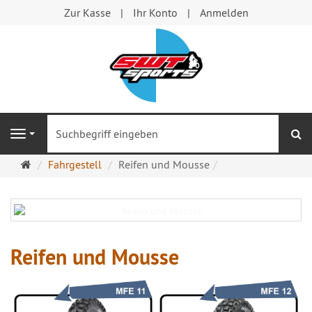
Zur Kasse
Ihr Konto
Anmelden
S
Navigation
Startseite
Fahrgestell
Reifen und Mousse
Reifen und Mousse